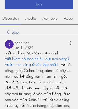
Join
Discussion
Media
Members
About
Back
thanh tran
June 1, 2024
những dòng Mai Vàng năm cánh
Việt Nam có bao nhiêu loại mai vàng? 
Vườn mai vàng ở đâu đẹp nhất?
, với tên 
công nghệ Ochna integerima, là cây đa 
niên, có thể sống trên 1 trăm năm, gốc 
lớn rễ lồi lõm, thân xù xì, cành nhánh 
phổ biến, lá mọc xen. Ngoài bất chợt, 
cây mai tự rụng lá vào mùa Đông và ra 
hoa vào mùa Xuân. Vì thế, tổ sư chúng 
ta đả lảy hết lá vào tháng chạp âm lịch, 