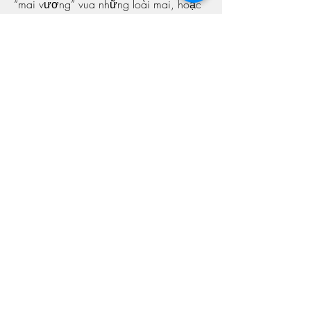
“mai vương” vua những loài mai, hoặc 
mai “tỳ bà”, được trồng các vườn 
mai.Xem thêm: 
vườn bán phôi mai vàng 
lớn nhất bến tre
0
0
Write a comment...
About
Welcome to the group! You can connect
with other members, ge
...
Read more
Members
Shivani Patil
Follow