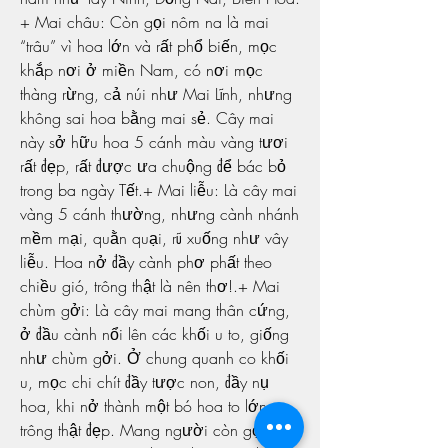
+ Mai châu: Còn gọi nôm na là mai 
“trâu” vì hoa lớn và rất phổ biến, mọc 
khắp nơi ở miền Nam, có nơi mọc 
thàng rừng, cả núi như Mai Lĩnh, nhưng 
không sai hoa bằng mai sẻ. Cây mai 
này sở hữu hoa 5 cánh màu vàng tươi 
rất đẹp, rất được ưa chuộng để bác bỏ 
trong ba ngày Tết.+ Mai liễu: Là cây mai 
vàng 5 cánh thường, nhưng cành nhánh 
mềm mại, quằn quại, rũ xuống như vây 
liễu. Hoa nở đầy cành phơ phất theo 
chiều gió, trông thật là nên thơ!.+ Mai 
chùm gởi: Là cây mai mang thân cứng, 
ở đầu cành nổi lên các khối u to, giống 
như chùm gởi. Ở chung quanh co khối 
u, mọc chi chít đầy tược non, đầy nụ 
hoa, khi nở thành một bó hoa to lớn 
trông thật đẹp. Mang người còn gọi là 