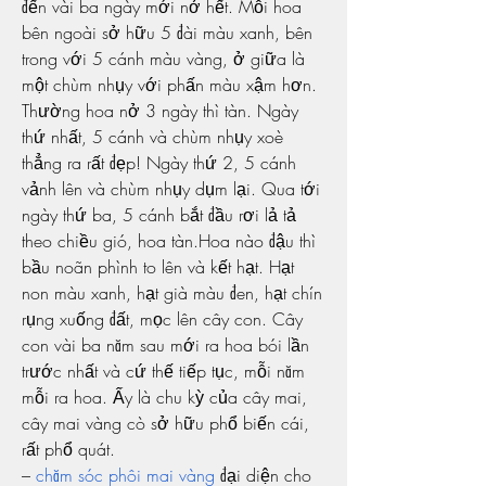
đến vài ba ngày mới nở hết. Mỗi hoa 
bên ngoài sở hữu 5 đài màu xanh, bên 
trong với 5 cánh màu vàng, ở giữa là 
một chùm nhụy với phấn màu xậm hơn. 
Thường hoa nở 3 ngày thì tàn. Ngày 
thứ nhất, 5 cánh và chùm nhụy xoè 
thẳng ra rất đẹp! Ngày thứ 2, 5 cánh 
vảnh lên và chùm nhụy dụm lại. Qua tới 
ngày thứ ba, 5 cánh bắt đầu rơi lả tả 
theo chiều gió, hoa tàn.Hoa nào đậu thì 
bầu noãn phình to lên và kết hạt. Hạt 
non màu xanh, hạt già màu đen, hạt chín 
rụng xuống đất, mọc lên cây con. Cây 
con vài ba năm sau mới ra hoa bói lần 
trước nhất và cứ thế tiếp tục, mỗi năm 
mỗi ra hoa. Ấy là chu kỳ của cây mai, 
cây mai vàng cò sở hữu phổ biến cái, 
rất phổ quát.
– 
chăm sóc phôi mai vàng
 đại diện cho 