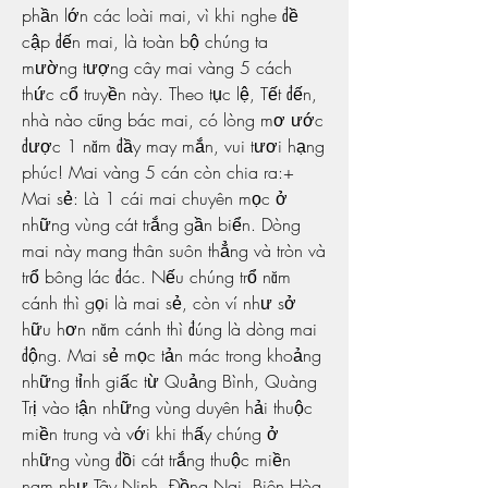
phần lớn các loài mai, vì khi nghe đề 
cập đến mai, là toàn bộ chúng ta 
mường tượng cây mai vàng 5 cách 
thức cổ truyền này. Theo tục lệ, Tết đến, 
nhà nào cũng bác mai, có lòng mơ ước 
được 1 năm đầy may mắn, vui tươi hạng 
phúc! Mai vàng 5 cán còn chia ra:+ 
Mai sẻ: Là 1 cái mai chuyên mọc ở 
những vùng cát trắng gần biển. Dòng 
mai này mang thân suôn thẳng và tròn và 
trổ bông lác đác. Nếu chúng trổ năm 
cánh thì gọi là mai sẻ, còn ví như sở 
hữu hơn năm cánh thì đúng là dòng mai 
động. Mai sẻ mọc tản mác trong khoảng 
những tỉnh giấc từ Quảng Bình, Quàng 
Trị vào tận những vùng duyên hải thuộc 
miền trung và với khi thấy chúng ở 
những vùng đồi cát trắng thuộc miền 
nam như Tây Ninh, Đồng Nai, Biên Hòa.