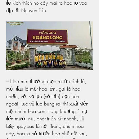
để kích thích ho cây mai ra hoa rộ vào 
dịp tết Nguyên đán.
– Hoa mai thường mọc ra từ nách lá, 
mới đầu là một hoa lớn, gọi là hoa 
chiếc, với vỏ lụa (vỏ trấu) bọc bên 
ngoài. Lúc vỏ lụa bung ra, thì xuất hiện 
một chùm hoa con, trong khoảng 1 nụ 
đến mười nụ, phát triển rất nhanh, độ 
bảy ngày sau là nở. Trong chùm hoa 
này, hoa to nở trước hoa nhỏ nở sau, 