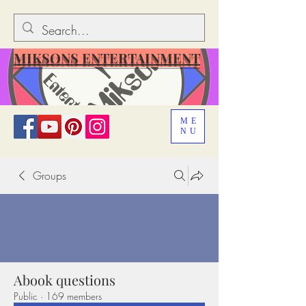
MIKSONS ENTERTAINMENT
ME
NU
Groups
Abook questions
Public
·
169 members