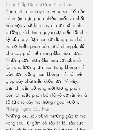
Cung Cấp Dinh Dưỡng Cho Cây
Bón phân cho cây mai vàng sau Tết cần 
tránh lạm dụng quá nhiều thuốc và chất 
hóa học vì sẽ làm cây bị dư chất dinh 
dưỡng, kích thích gây ra sự biến đổi chu 
kỳ của cây. Bạn nên sử dụng phân bón 
vô cơ hoặc phân bón lót vì chúng đã đủ 
cho cây phát triển trong đầu mùa mưa.
Những cơn mưa đầu mùa với sấm sét 
làm cho lượng tự nhiên trong không khí 
dày hơn, cộng thêm không khí mát mẻ 
giúp cây phát triển khỏe hơn. Vì vậy, 
bạn chỉ cần bổ sung một lượng phân 
bón lót hoặc phân bón lá vô cơ rải lên là 
đã đủ cho cây mai trồng ngoài vườn.
Phòng Ngừa Sâu Hại
Những loại sâu bệnh thường gặp ở mai 
vàng sau Tết gồm có sâu ăn lá, sâu đục 
thân, nhện đỏ, rệp mềm ở đọt non và bọ 