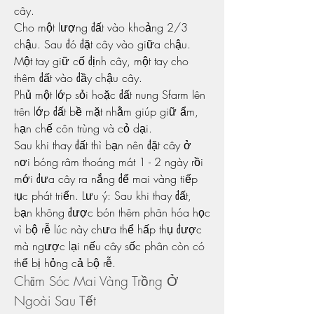
cây.
Cho một lượng đất vào khoảng 2/3 
chậu. Sau đó đặt cây vào giữa chậu. 
Một tay giữ cố định cây, một tay cho 
thêm đất vào đầy chậu cây.
Phủ một lớp sỏi hoặc đất nung Sfarm lên 
trên lớp đất bề mặt nhằm giúp giữ ẩm, 
hạn chế côn trùng và cỏ dại.
Sau khi thay đất thì bạn nên đặt cây ở 
nơi bóng râm thoáng mát 1 - 2 ngày rồi 
mới đưa cây ra nắng để mai vàng tiếp 
tục phát triển. Lưu ý: Sau khi thay đất, 
bạn không được bón thêm phân hóa học 
vì bộ rễ lúc này chưa thể hấp thụ được 
mà ngược lại nếu cây sốc phân còn có 
thể bị hỏng cả bộ rễ.
Chăm Sóc Mai Vàng Trồng Ở 
Ngoài Sau Tết