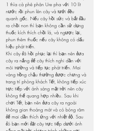
1 thìa cà phê phân Ure pha với 10 lít 
nước rồi phun lên cây và tưới đều 
quanh gốc. Nếu cây hồi sức và bắt đầu 
ra chồi non thì bạn không cần sử dụng 
thuốc kích thích chồi lá, và ngược lại, 
phun thêm thuốc nếu cây không có dấu 
hiệu phát triển.
Khi cây đã hồi phục lại thì bạn nên đưa 
cây ra nắng để cây thích nghi dần với 
môi trường và tiếp tục phát triển. Mai 
vàng trồng chậu thường được chưng và 
trang trí phòng khách Tết, không tiếp xúc 
trực tiếp với ánh sáng mặt trời nên cây 
không thể quang hợp nhiều. Sau khi 
chơi Tết, bạn nên đưa cây ra ngoài 
không gian thoáng mát và có bóng râm 
để mai dần thích ứng với nhiệt độ. Sau 
đó bạn mới đặt cây trực tiếp dưới ánh 
nắng mặt trời nhưng tránh những nơi 