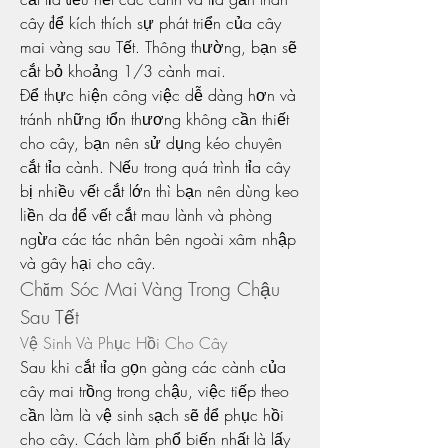
cây để kích thích sự phát triển của cây 
mai vàng sau Tết. Thông thường, bạn sẽ 
cắt bỏ khoảng 1/3 cành mai.
Để thực hiện công việc dễ dàng hơn và 
tránh những tổn thương không cần thiết 
cho cây, bạn nên sử dụng kéo chuyên 
cắt tỉa cành. Nếu trong quá trình tỉa cây 
bị nhiều vết cắt lớn thì bạn nên dùng keo 
liền da để vết cắt mau lành và phòng 
ngừa các tác nhân bên ngoài xâm nhập 
và gây hại cho cây.
Chăm Sóc Mai Vàng Trong Chậu 
Sau Tết
Vệ Sinh Và Phục Hồi Cho Cây
Sau khi cắt tỉa gọn gàng các cành của 
cây mai trồng trong chậu, việc tiếp theo 
cần làm là vệ sinh sạch sẽ để phục hồi 
cho cây. Cách làm phổ biến nhất là lấy 