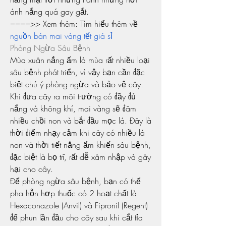
ánh nắng quá gay gắt.
====>> Xem thêm: Tìm hiểu thêm về 
nguồn bán mai vàng tết giá sỉ
Phòng Ngừa Sâu Bệnh
Mùa xuân nắng ấm là mùa rất nhiều loại 
sâu bệnh phát triển, vì vậy bạn cần đặc 
biệt chú ý phòng ngừa và bảo vệ cây. 
Khi đưa cây ra môi trường có đầy đủ 
nắng và không khí, mai vàng sẽ đâm 
nhiều chồi non và bắt đầu mọc lá. Đây là 
thời điểm nhạy cảm khi cây có nhiều lá 
non và thời tiết nắng ẩm khiến sâu bệnh, 
đặc biệt là bọ trĩ, rất dễ xâm nhập và gây 
hại cho cây.
Để phòng ngừa sâu bệnh, bạn có thể 
pha hỗn hợp thuốc có 2 hoạt chất là 
Hexaconazole (Anvil) và Fipronil (Regent) 
để phun lần đầu cho cây sau khi cắt tỉa 