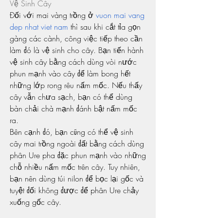
Vệ Sinh Cây
Đối với mai vàng trồng ở 
vuon mai vang 
dep nhat viet nam
 thì sau khi cắt tỉa gọn 
gàng các cành, công việc tiếp theo cần 
làm đó là vệ sinh cho cây. Bạn tiến hành 
vệ sinh cây bằng cách dùng vòi nước 
phun mạnh vào cây để làm bong hết 
những lớp rong rêu nấm mốc. Nếu thấy 
cây vẫn chưa sạch, bạn có thể dùng 
bàn chải chà mạnh đánh bật nấm mốc 
ra.
Bên cạnh đó, bạn cũng có thể vệ sinh 
cây mai trồng ngoài đất bằng cách dùng 
phân Ure pha đặc phun mạnh vào những 
chỗ nhiều nấm mốc trên cây. Tuy nhiên, 
bạn nên dùng túi nilon để bọc lại gốc và 
tuyệt đối không được để phân Ure chảy 
xuống gốc cây.