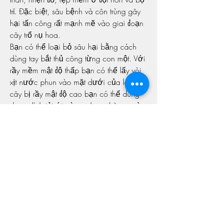
trĩ. Đặc biệt, sâu bệnh và côn trùng gây 
hại tấn công rất mạnh mẽ vào giai đoạn 
cây trổ nụ hoa.
Bạn có thể loại bỏ sâu hại bằng cách 
dùng tay bắt thủ công từng con một. Với 
rầy mềm mật độ thấp bạn có thể lấy vòi 
xịt nước phun vào mặt dưới của lá. Khi 
cây bị rầy mật độ cao bạn có thể dùng 
dung dịch tỏi ớt gừng phun phòng ngừa 
cho cây.
Cách Chăm Sóc Mai Vàng Từng 
Tháng Âm Lịch
Chăm Sóc Mai Vàng Tháng 1 - Tháng 2
Đây là giai đoạn đầu trong 6 tháng phục 
hồi và sinh trưởng của cây nên bạn phải 
cung cấp đủ chất dinh dưỡng để cây 
khỏe mạnh, làm tiền đề cho sự phát triển 
thuận lợi về sau. Giai đoạn này mai 