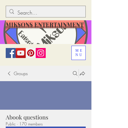
MIKSONS ENTERTAINMENT
ME
NU
Groups
Abook questions
Public
·
170 members