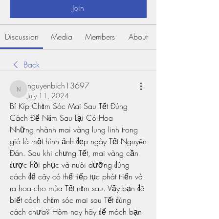
Join
Discussion
Media
Members
About
Back
nguyenbich13697
nguyenbich13697
July 11, 2024
Bí Kíp Chăm Sóc Mai Sau Tết Đúng 
Cách Để Năm Sau Lại Có Hoa
Những nhành mai vàng lung linh trong 
gió là một hình ảnh đẹp ngày Tết Nguyên 
Đán. Sau khi chưng Tết, mai vàng cần 
được hồi phục và nuôi dưỡng đúng 
cách để cây có thể tiếp tục phát triển và 
ra hoa cho mùa Tết năm sau. Vậy bạn đã 
biết cách chăm sóc mai sau Tết đúng 
cách chưa? Hôm nay hãy để mách bạn 