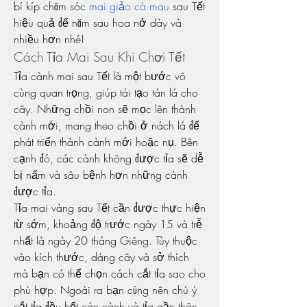
bí kíp chăm sóc 
mai giảo cà mau
 sau Tết 
hiệu quả để năm sau hoa nở dày và 
nhiều hơn nhé!
Cách Tỉa Mai Sau Khi Chơi Tết
Tỉa cành mai sau Tết là một bước vô 
cùng quan trọng, giúp tái tạo tán lá cho 
cây. Những chồi non sẽ mọc lên thành 
cành mới, mang theo chồi ở nách lá để 
phát triển thành cành mới hoặc nụ. Bên 
cạnh đó, các cành không được tỉa sẽ dễ 
bị nấm và sâu bệnh hơn những cành 
được tỉa.
Tỉa mai vàng sau Tết cần được thực hiện 
từ sớm, khoảng độ trước ngày 15 và trễ 
nhất là ngày 20 tháng Giêng. Tùy thuộc 
vào kích thước, dáng cây và sở thích 
mà bạn có thể chọn cách cắt tỉa sao cho 
phù hợp. Ngoài ra bạn cũng nên chú ý 
cắt tỉa đều hết các cành và tỉa gần thân 