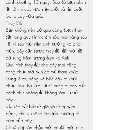
cành khoảng 10 ngày. Sau đó bạn phun 
lần 2 khi cây vừa nảy chồi và lần cuối 
lúc lá cây vừa già.
Thay Đất
Bạn không nên bỏ qua công đoạn thay 
đất trong quy trình chăm sóc mai vàng sau 
Tết vì sau một năm sinh trưởng và phát 
triển, cây cần được thay đổi đất mới để 
bổ sung hàm lượng đạm và Kali.
Quy trình thay đất cho cây mai trồng 
trong chậu mà bạn có thể tham khảo:
Dùng 2 tay nâng và bốc cây ra khỏi 
chậu, loại bỏ lớp đất cũ xung quanh một 
cách nhẹ nhàng để không làm đứt rễ 
cây.
Lấy kéo cắt bớt rễ già và rễ bị nấm 
bệnh, chú ý không làm tổn thương rễ 
cám của cây.
Chuẩn bị sẵn chậu mới và đất mới cho 