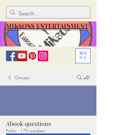
MIKSONS ENTERTAINMENT
ME
NU
Groups
Abook questions
Public
·
170 members