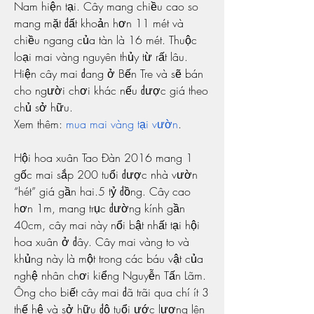
Nam hiện tại. Cây mang chiều cao so 
mang mặt đất khoản hơn 11 mét và 
chiều ngang của tàn là 16 mét. Thuộc 
loại mai vàng nguyên thủy từ rất lâu. 
Hiện cây mai đang ở Bến Tre và sẽ bán 
cho người chơi khác nếu được giá theo 
chủ sở hữu.
Xem thêm: 
mua mai vàng tại vườn
.
Hội hoa xuân Tao Đàn 2016 mang 1 
gốc mai sắp 200 tuổi được nhà vườn 
“hét” giá gần hai.5 tỷ đồng. Cây cao 
hơn 1m, mang trục đường kính gần 
40cm, cây mai này nổi bật nhất tại hội 
hoa xuân ở đây. Cây mai vàng to và 
khủng này là một trong các báu vật của 
nghệ nhân chơi kiểng Nguyễn Tấn Lãm. 
Ông cho biết cây mai đã trãi qua chí ít 3 
thế hệ và sở hữu độ tuổi ước lượng lên 