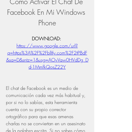
Como Activar El Chat De 
Facebook En Mi Windows 
Phone
DOWNLOAD: 
https://www.google.com/url?
q=https%3A%2F%2Fblltly.com%2F2tPBdF
&sa=D&sntz=1&usg=AOvVaw0HVdDg_D
d-1MmfkQosZ22Y
El chat de Facebook es un medio de 
comunicación cada vez más habitual y, 
por si no lo sabías, esta herramienta 
cuenta con su propio corrector 
ortográfico para que esas amenas 
charlas no se conviertan en un asesinato 
de la palabra escrita. Si no sabes cómo 