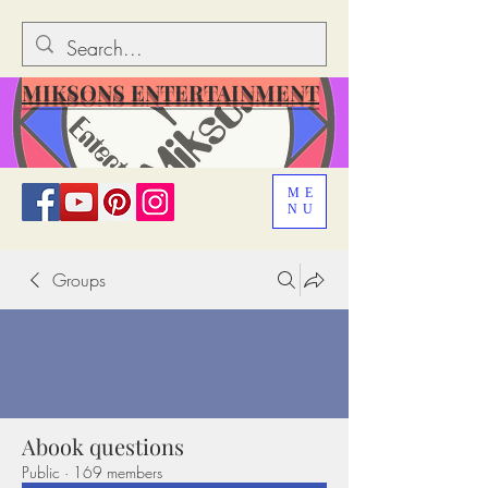
MIKSONS ENTERTAINMENT
ME
NU
Groups
Abook questions
Public
·
169 members