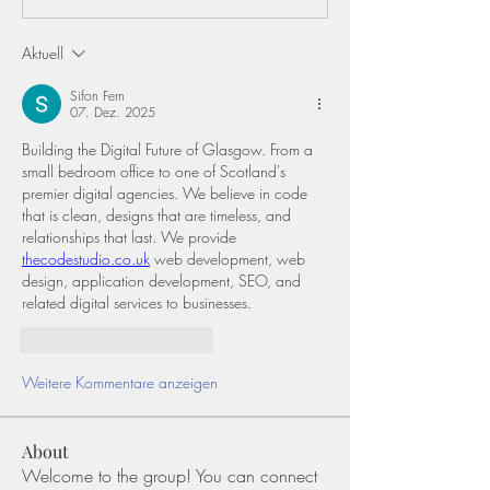
Aktuell
Sifon Fern
07. Dez. 2025
Building the Digital Future of Glasgow. From a 
small bedroom office to one of Scotland's 
premier digital agencies. We believe in code 
that is clean, designs that are timeless, and 
relationships that last. We provide 
thecodestudio.co.uk
 web development, web 
design, application development, SEO, and 
related digital services to businesses. 
Gefällt mir
Antworten
Weitere Kommentare anzeigen
About
Welcome to the group! You can connect