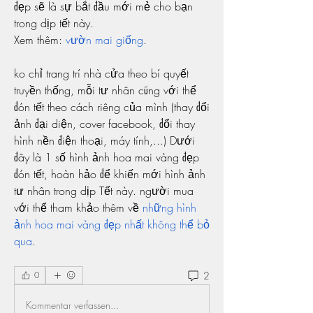
đẹp sẽ là sự bắt đầu mới mẻ cho bạn 
trong dịp tết này.
Xem thêm: 
vườn mai giống
.
ko chỉ trang trí nhà cửa theo bí quyết 
truyền thống, mỗi tư nhân cũng với thể 
đón tết theo cách riêng của mình (thay đổi 
ảnh đại diện, cover facebook, đổi thay 
hình nền điện thoại, máy tính,...) Dưới 
đây là 1 số hình ảnh hoa mai vàng đẹp 
đón tết, hoàn hảo để khiến mới hình ảnh 
tư nhân trong dịp Tết này. người mua 
với thể tham khảo thêm về 
những hình 
ảnh hoa mai vàng đẹp nhất không thể bỏ 
qua
.
2
0
Kommentar verfassen...