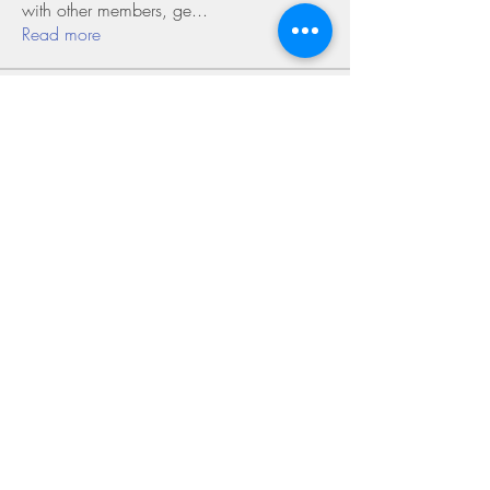
with other members, ge
...
Read more
Members
Shivani Patil
Follow
Olaf Cooper
Follow
Miakoto
Follow
Sifon Fern
Follow
tramanh3004123
Follow
tramanh3004123
See All Members (169)
©2018 by Miksons Entertainment. Proudly