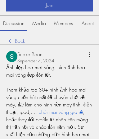
Join
Discussion
Media
Members
About
Back
Snake Boon
September 7, 2024
Ảnh đẹp hoa mai vàng, hình ảnh hoa 
mai vàng đẹp đón tết.
Tham khảo top 30+ hình ảnh hoa mai 
vàng cuốn hút nhất để chuyên chở về 
máy, đặt làm cho hình nền máy tính, điện 
thoại, ipad,..., 
phôi mai vàng giá rẻ
, 
hoặc thay đổi profile tư nhân trên mạng 
thị trấn hội và chào đón năm mới. Sự 
xuất hiện của những bức hình hoa mai 