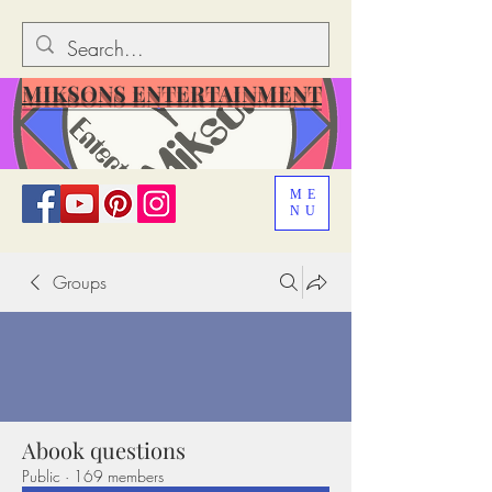
MIKSONS ENTERTAINMENT
ME
NU
Groups
Abook questions
Public
·
169 members