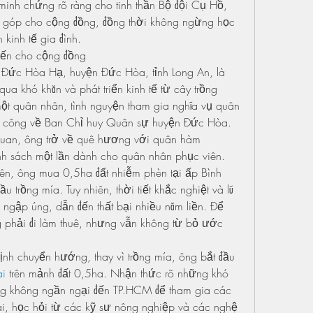
inh chứng rõ ràng cho tinh thần Bộ đội Cụ Hồ, 
g góp cho cộng đồng, đồng thời không ngừng học 
n kinh tế gia đình.
iến cho cộng đồng
ã Đức Hòa Hạ, huyện Đức Hòa, tỉnh Long An, là 
ua khó khăn và phát triển kinh tế từ cây trồng 
ột quân nhân, tình nguyện tham gia nghĩa vụ quân 
công về Ban Chỉ huy Quân sự huyện Đức Hòa. 
quan, ông trở về quê hương với quân hàm 
h sách một lần dành cho quân nhân phục viên.
iên, ông mua 0,5ha đất nhiễm phèn tại ấp Bình 
 trồng mía. Tuy nhiên, thời tiết khắc nghiệt và lũ 
 ngập úng, dẫn đến thất bại nhiều năm liền. Để 
ng phải đi làm thuê, nhưng vẫn không từ bỏ ước 
nh chuyển hướng, thay vì trồng mía, ông bắt đầu 
ai
 trên mảnh đất 0,5ha. Nhận thức rõ những khó 
g không ngần ngại đến TP.HCM để tham gia các 
ai, học hỏi từ các kỹ sư nông nghiệp và các nghệ 