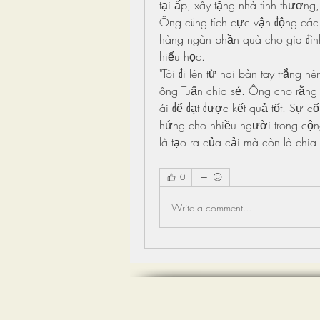
tại ấp, xây tặng nhà tình thươn
Ông cũng tích cực vận động các 
hàng ngàn phần quà cho gia đình
hiếu học.
"Tôi đi lên từ hai bàn tay trắng 
ông Tuấn chia sẻ. Ông cho rằng l
ái để đạt được kết quả tốt. Sự c
hứng cho nhiều người trong cộn
là tạo ra của cải mà còn là chi
0
Write a comment...