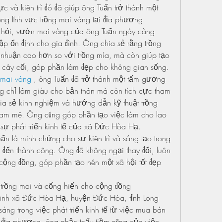
 và kiên trì đó đã giúp ông Tuấn trở thành một 
ng lĩnh vực trồng mai vàng tại địa phương.
hỏi, vườn mai vàng của ông Tuấn ngày càng 
ập ổn định cho gia đình. Ông chia sẻ rằng trồng 
 nhuận cao hơn so với trồng mía, mà còn giúp tạo 
 cây cối, góp phần làm đẹp cho không gian sống.
mai vàng
 , ông Tuấn đã trở thành một tấm gương 
 chỉ làm giàu cho bản thân mà còn tích cực tham 
ia sẻ kinh nghiệm và hướng dẫn kỹ thuật trồng 
m mê. Ông cũng góp phần tạo việc làm cho lao 
sự phát triển kinh tế của xã Đức Hòa Hạ.
 là minh chứng cho sự kiên trì và sáng tạo trong 
đến thành công. Ông đã không ngại thay đổi, luôn 
cộng đồng, góp phần tạo nên một xã hội tốt đẹp 
 trồng mai và cống hiến cho cộng đồng
inh xã Đức Hòa Hạ, huyện Đức Hòa, tỉnh Long 
An, đã trở thành một tấm gương sáng trong việc phát triển kinh tế từ việc mua bán 
ề địa phương, ông nhận thấy tiềm năng của việc 