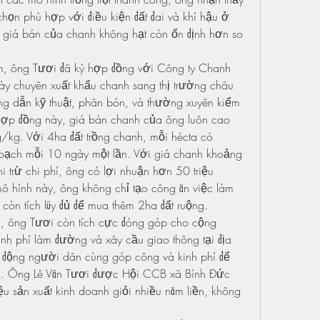
họn phù hợp với điều kiện đất đai và khí hậu ở 
 giá bán của chanh không hạt còn ổn định hơn so 
, ông Tươi đã ký hợp đồng với Công ty Chanh 
ày chuyên xuất khẩu chanh sang thị trường châu 
g dẫn kỹ thuật, phân bón, và thường xuyên kiểm 
hợp đồng này, giá bán chanh của ông luôn cao 
/kg. Với 4ha đất trồng chanh, mỗi hécta có 
ạch mỗi 10 ngày một lần. Với giá chanh khoảng 
trừ chi phí, ông có lợi nhuận hơn 50 triệu 
 hình này, ông không chỉ tạo công ăn việc làm 
òn tích lũy đủ để mua thêm 2ha đất ruộng.
, ông Tươi còn tích cực đóng góp cho cộng 
nh phí làm đường và xây cầu giao thông tại địa 
n động người dân cùng góp công và kinh phí để 
ợi. Ông Lê Văn Tươi được Hội CCB xã Bình Đức 
u sản xuất kinh doanh giỏi nhiều năm liền, không 