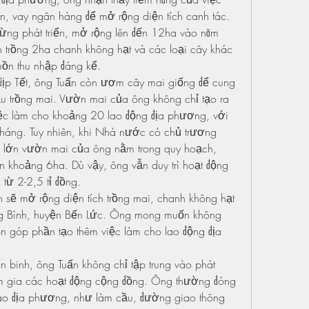
n, vay ngân hàng để mở rộng diện tích canh tác. 
ừng phát triển, mở rộng lên đến 12ha vào năm 
trồng 2ha chanh không hạt và các loại cây khác 
uồn thu nhập đáng kể.
ịp Tết, ông Tuấn còn ươm cây mai giống để cung 
 trồng mai. Vườn mai của ông không chỉ tạo ra 
ệc làm cho khoảng 20 lao động địa phương, với 
háng. Tuy nhiên, khi Nhà nước có chủ trương 
n lớn vườn mai của ông nằm trong quy hoạch, 
n khoảng 6ha. Dù vậy, ông vẫn duy trì hoạt động 
 từ 2-2,5 tỉ đồng.
n sẽ mở rộng diện tích trồng mai, chanh không hạt 
ơng Bình, huyện Bến Lức. Ông mong muốn không 
n góp phần tạo thêm việc làm cho lao động địa 
 binh, ông Tuấn không chỉ tập trung vào phát 
ham gia các hoạt động cộng đồng. Ông thường đóng 
rào địa phương, như làm cầu, đường giao thông 