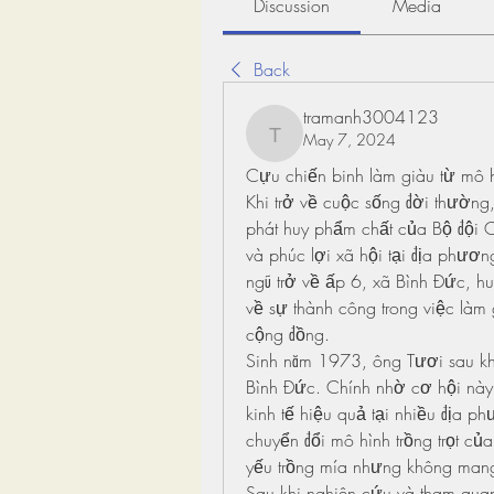
Discussion
Media
Back
tramanh3004123
May 7, 2024
tramanh3004123
Cựu chiến binh làm giàu từ mô h
Khi trở về cuộc sống đời thường,
phát huy phẩm chất của Bộ đội C
và phúc lợi xã hội tại địa phươ
ngũ trở về ấp 6, xã Bình Đức, huy
về sự thành công trong việc làm
cộng đồng.
Sinh năm 1973, ông Tươi sau khi
Bình Đức. Chính nhờ cơ hội này,
kinh tế hiệu quả tại nhiều địa p
chuyển đổi mô hình trồng trọt của
yếu trồng mía nhưng không mang 
Sau khi nghiên cứu và tham quan 