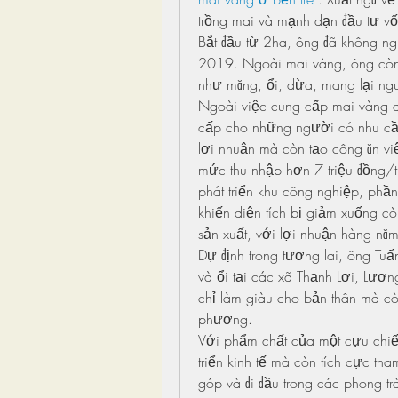
trồng mai và mạnh dạn đầu tư vố
Bắt đầu từ 2ha, ông đã không ng
2019. Ngoài mai vàng, ông còn 
như măng, ổi, dừa, mang lại ng
Ngoài việc cung cấp mai vàng d
cấp cho những người có nhu cầu
lợi nhuận mà còn tạo công ăn vi
mức thu nhập hơn 7 triệu đồng/t
phát triển khu công nghiệp, phầ
khiến diện tích bị giảm xuống cò
sản xuất, với lợi nhuận hàng năm
Dự định trong tương lai, ông Tuấ
và ổi tại các xã Thạnh Lợi, Lư
chỉ làm giàu cho bản thân mà cò
phương.
Với phẩm chất của một cựu chiến
triển kinh tế mà còn tích cực t
góp và đi đầu trong các phong t