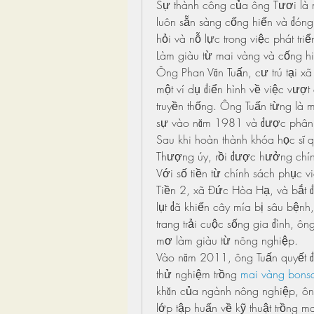
Sự thành công của ông Tươi là m
luôn sẵn sàng cống hiến và đón
hỏi và nỗ lực trong việc phát triể
Làm giàu từ mai vàng và cống h
Ông Phan Văn Tuấn, cư trú tại x
một ví dụ điển hình về việc vượt q
truyền thống. Ông Tuấn từng là m
sự vào năm 1981 và được phân 
Sau khi hoàn thành khóa học sĩ 
Thượng úy, rồi được hưởng chín
Với số tiền từ chính sách phục v
Tiền 2, xã Đức Hòa Hạ, và bắt đầu
lụt đã khiến cây mía bị sâu bệnh,
trang trải cuộc sống gia đình, ô
mơ làm giàu từ nông nghiệp.
Vào năm 2011, ông Tuấn quyết đị
thử nghiệm trồng 
mai vàng bons
khăn của ngành nông nghiệp, ôn
lớp tập huấn về kỹ thuật trồng m