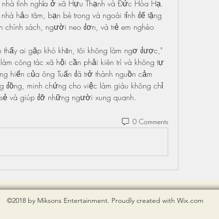
g, nhà tình nghĩa ở xã Hựu Thạnh và Đức Hòa Hạ. 
nhà hảo tâm, bạn bè trong và ngoài tỉnh để tặng 
 chính sách, người neo đơn, và trẻ em nghèo 
nên thấy ai gặp khó khăn, tôi không làm ngơ được," 
àm công tác xã hội cần phải kiên trì và không tự 
ống hiến của ông Tuấn đã trở thành nguồn cảm 
g đồng, minh chứng cho việc làm giàu không chỉ 
a sẻ và giúp đỡ những người xung quanh.
0 Comments
©2018 by Miksons Entertainment. Proudly created with Wix.com