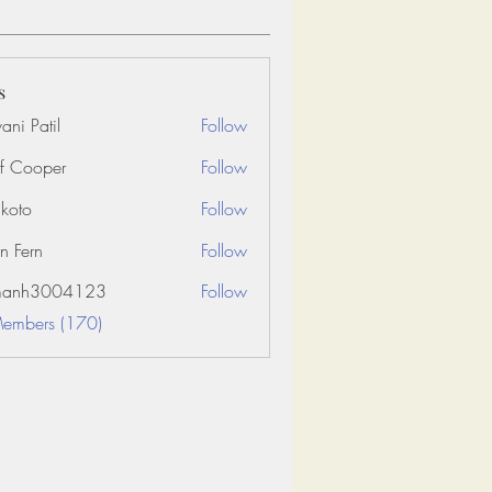
s
ani Patil
Follow
f Cooper
Follow
koto
Follow
n Fern
Follow
amanh3004123
Follow
3004123
Members (170)