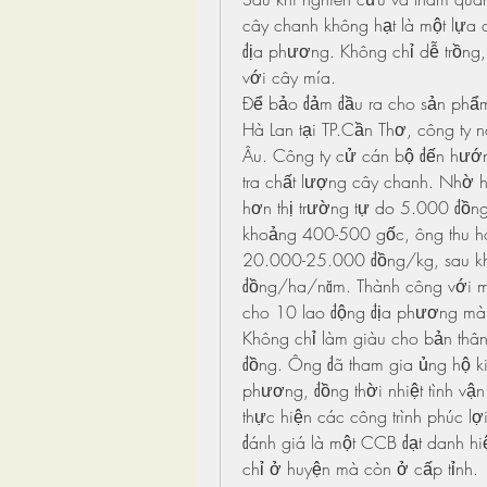
cây chanh không hạt là một lựa c
địa phương. Không chỉ dễ trồng,
với cây mía.
Để bảo đảm đầu ra cho sản phẩm
Hà Lan tại TP.Cần Thơ, công ty n
Âu. Công ty cử cán bộ đến hướn
tra chất lượng cây chanh. Nhờ 
hơn thị trường tự do 5.000 đồng
khoảng 400-500 gốc, ông thu ho
20.000-25.000 đồng/kg, sau khi 
đồng/ha/năm. Thành công với mô
cho 10 lao động địa phương mà c
Không chỉ làm giàu cho bản thân
đồng. Ông đã tham gia ủng hộ ki
phương, đồng thời nhiệt tình vậ
thực hiện các công trình phúc l
đánh giá là một CCB đạt danh hiệ
chỉ ở huyện mà còn ở cấp tỉnh.