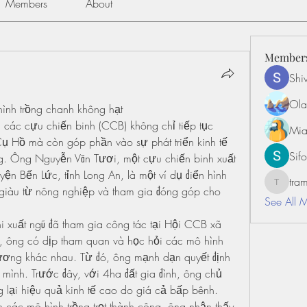
Members
About
Member
Shiv
Ola
ình trồng chanh không hạt
 các cựu chiến binh (CCB) không chỉ tiếp tục 
Mia
ụ Hồ mà còn góp phần vào sự phát triển kinh tế 
Sifo
ng. Ông Nguyễn Văn Tươi, một cựu chiến binh xuất 
ện Bến Lức, tỉnh Long An, là một ví dụ điển hình 
tr
tramanh
 giàu từ nông nghiệp và tham gia đóng góp cho 
See All 
 xuất ngũ đã tham gia công tác tại Hội CCB xã 
 ông có dịp tham quan và học hỏi các mô hình 
hương khác nhau. Từ đó, ông mạnh dạn quyết định 
 mình. Trước đây, với 4ha đất gia đình, ông chủ 
lại hiệu quả kinh tế cao do giá cả bấp bênh. 
các mô hình trồng trọt thành công, ông nhận thấy 