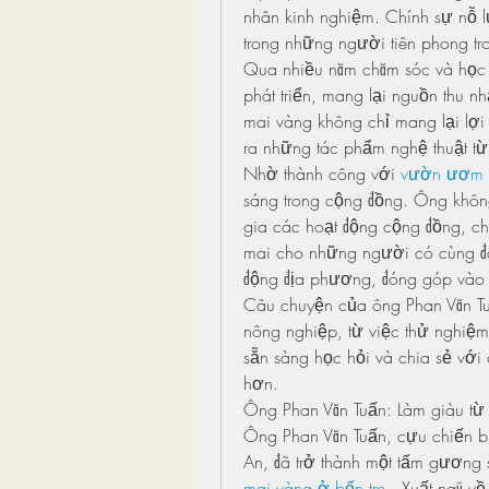
nhân kinh nghiệm. Chính sự nỗ lực
trong những người tiên phong tro
Qua nhiều năm chăm sóc và học 
phát triển, mang lại nguồn thu nh
mai vàng không chỉ mang lại lợi
ra những tác phẩm nghệ thuật từ
Nhờ thành công với 
vườn ươm 
sáng trong cộng đồng. Ông không
gia các hoạt động cộng đồng, ch
mai cho những người có cùng đa
động địa phương, đóng góp vào 
Câu chuyện của ông Phan Văn Tuấn
nông nghiệp, từ việc thử nghiệm 
sẵn sàng học hỏi và chia sẻ với 
hơn.
Ông Phan Văn Tuấn: Làm giàu từ
Ông Phan Văn Tuấn, cựu chiến b
mai vàng ở bến tre
 . Xuất ngũ v