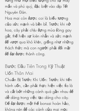
trồng như một biểu tượng cho sự may 
mắn và phú quý, đặc biệt vào dịp Tết 
Nguyên Đán.
Hoa mai còn được coi là biểu tượng 
của sức mạnh và bền bỉ. Trước khi nở 
hoa, cây phải chịu đựng mùa đông gay 
gắt, thể hiện sự kiên nhẫn và sức mạnh 
để vượt qua khó khăn, giống như những 
thách thức mà con người phải đối mặt 
để đạt được thành công.
Bước Đầu Tiên Trong Kỹ Thuật 
Uốn Thân Mai
Chuẩn Bị Trước Khi Uốn: Trước khi tiến 
hành uốn, cần phải thực hiện việc tỉa lá 
và cắt bớt những cành quá gần nhau để 
dễ dàng trong việc tạo dáng cho cây. 
Để đạt được một thế bonsai hoàn hảo, 
không nên để các cành của mai mọc 