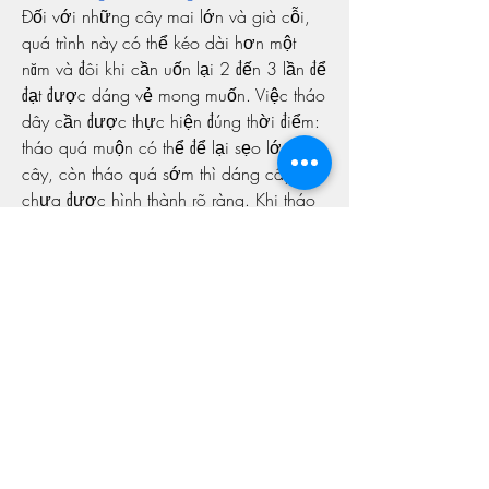
Đối với những cây mai lớn và già cỗi, 
quá trình này có thể kéo dài hơn một 
năm và đôi khi cần uốn lại 2 đến 3 lần để 
đạt được dáng vẻ mong muốn. Việc tháo 
dây cần được thực hiện đúng thời điểm: 
tháo quá muộn có thể để lại sẹo lớn trên 
cây, còn tháo quá sớm thì dáng cây 
chưa được hình thành rõ ràng. Khi tháo 
dây, nên thực hiện từ ngọn cây về phía 
gốc.
Với những bí quyết trên, hy vọng rằng 
bạn sẽ có thể tạo ra những thế mai 
bonsai đẹp mắt, ấn tượng, đúng với 
phong cách và ý tưởng của mình.
Liên Hệ ngay cho chúng tôi theo thông tin 
dưới đây:
Điện thoại/Zalo: 0905 888 999 – 
0799 888 999 – 0888777777
Email: 
Vuonmaihoanglong@gmail.com