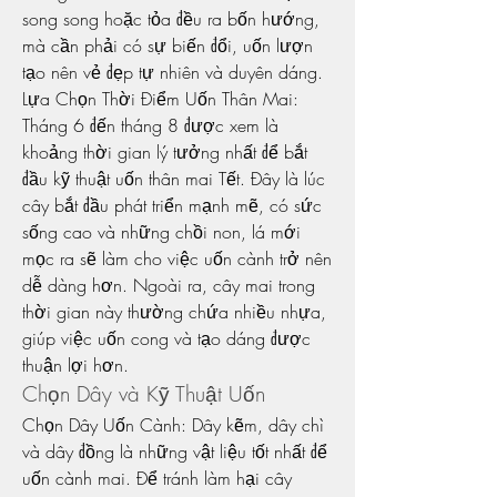
song song hoặc tỏa đều ra bốn hướng, 
mà cần phải có sự biến đổi, uốn lượn 
tạo nên vẻ đẹp tự nhiên và duyên dáng.
Lựa Chọn Thời Điểm Uốn Thân Mai: 
Tháng 6 đến tháng 8 được xem là 
khoảng thời gian lý tưởng nhất để bắt 
đầu kỹ thuật uốn thân mai Tết. Đây là lúc 
cây bắt đầu phát triển mạnh mẽ, có sức 
sống cao và những chồi non, lá mới 
mọc ra sẽ làm cho việc uốn cành trở nên 
dễ dàng hơn. Ngoài ra, cây mai trong 
thời gian này thường chứa nhiều nhựa, 
giúp việc uốn cong và tạo dáng được 
thuận lợi hơn.
Chọn Dây và Kỹ Thuật Uốn
Chọn Dây Uốn Cành: Dây kẽm, dây chì 
và dây đồng là những vật liệu tốt nhất để 
uốn cành mai. Để tránh làm hại cây 