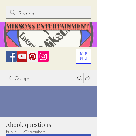
MIKSONS ENTERTAINMENT
ME
NU
Groups
Abook questions
Public
·
170 members