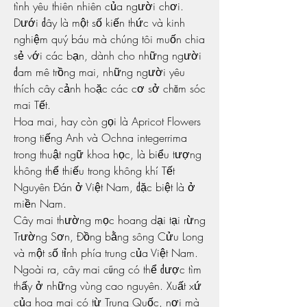
tình yêu thiên nhiên của người chơi. 
Dưới đây là một số kiến thức và kinh 
nghiệm quý báu mà chúng tôi muốn chia 
sẻ với các bạn, dành cho những người 
đam mê trồng mai, những người yêu 
thích cây cảnh hoặc các cơ sở chăm sóc 
mai Tết.
Hoa mai, hay còn gọi là Apricot Flowers 
trong tiếng Anh và Ochna integerrima 
trong thuật ngữ khoa học, là biểu tượng 
không thể thiếu trong không khí Tết 
Nguyên Đán ở Việt Nam, đặc biệt là ở 
miền Nam.
Cây mai thường mọc hoang dại tại rừng 
Trường Sơn, Đồng bằng sông Cửu Long 
và một số tỉnh phía trung của Việt Nam. 
Ngoài ra, cây mai cũng có thể được tìm 
thấy ở những vùng cao nguyên. Xuất xứ 
của hoa mai có từ Trung Quốc, nơi mà 