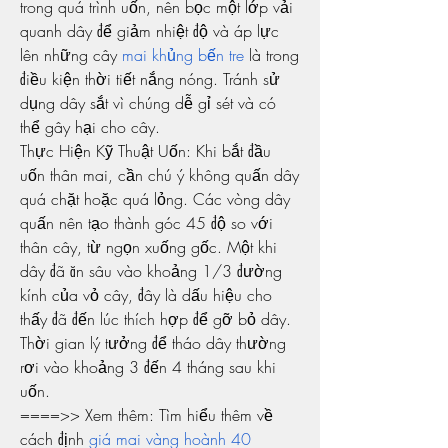
trong quá trình uốn, nên bọc một lớp vải 
quanh dây để giảm nhiệt độ và áp lực 
lên những cây 
mai khủng bến tre
 là trong 
điều kiện thời tiết nắng nóng. Tránh sử 
dụng dây sắt vì chúng dễ gỉ sét và có 
thể gây hại cho cây.
Thực Hiện Kỹ Thuật Uốn: Khi bắt đầu 
uốn thân mai, cần chú ý không quấn dây 
quá chặt hoặc quá lỏng. Các vòng dây 
quấn nên tạo thành góc 45 độ so với 
thân cây, từ ngọn xuống gốc. Một khi 
dây đã ăn sâu vào khoảng 1/3 đường 
kính của vỏ cây, đây là dấu hiệu cho 
thấy đã đến lúc thích hợp để gỡ bỏ dây. 
Thời gian lý tưởng để tháo dây thường 
rơi vào khoảng 3 đến 4 tháng sau khi 
uốn.
====>> Xem thêm: Tìm hiểu thêm về 
cách định 
giá mai vàng hoành 40