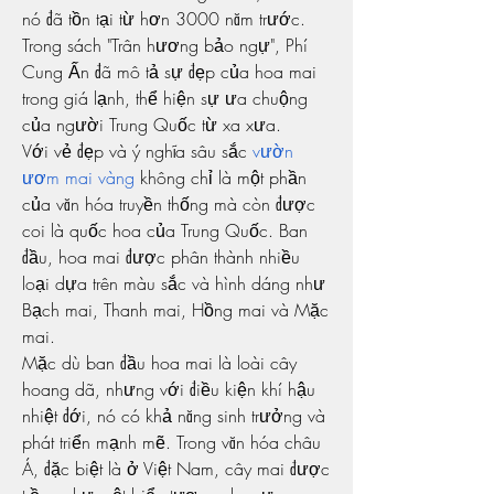
nó đã tồn tại từ hơn 3000 năm trước. 
Trong sách "Trân hương bảo ngự", Phí 
Cung Ấn đã mô tả sự đẹp của hoa mai 
trong giá lạnh, thể hiện sự ưa chuộng 
của người Trung Quốc từ xa xưa.
Với vẻ đẹp và ý nghĩa sâu sắc 
vườn 
ươm mai vàng
 không chỉ là một phần 
của văn hóa truyền thống mà còn được 
coi là quốc hoa của Trung Quốc. Ban 
đầu, hoa mai được phân thành nhiều 
loại dựa trên màu sắc và hình dáng như 
Bạch mai, Thanh mai, Hồng mai và Mặc 
mai.
Mặc dù ban đầu hoa mai là loài cây 
hoang dã, nhưng với điều kiện khí hậu 
nhiệt đới, nó có khả năng sinh trưởng và 
phát triển mạnh mẽ. Trong văn hóa châu 
Á, đặc biệt là ở Việt Nam, cây mai được 