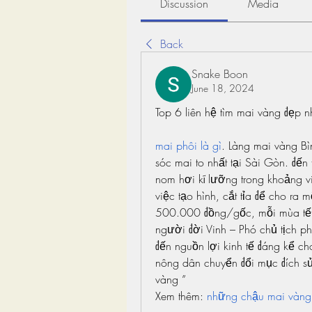
Discussion
Media
Back
Snake Boon
June 18, 2024
Top 6 liên hệ tìm mai vàng đẹp 
mai phôi là gì
. Làng mai vàng Bìn
sóc mai to nhất tại Sài Gòn. đến
nom hơi kĩ lưỡng trong khoảng vi
việc tạo hình, cắt tỉa để cho ra
500.000 đồng/gốc, mỗi mùa tết 
người đời Vinh – Phó chủ tịch p
đến nguồn lợi kinh tế đáng kể ch
nông dân chuyển đổi mục đích sử 
vàng ”
Xem thêm: 
những chậu mai vàng