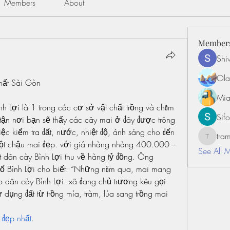
Members
About
Member
Shiv
Ola
nhất Sài Gòn
Mia
h Lợi là 1 trong các cơ sở vật chất trồng và chăm 
Sifo
 tận nơi bạn sẽ thấy các cây mai ở đây được trông 
ệc kiểm tra đất, nước, nhiệt độ, ánh sáng cho đến 
tr
tramanh
 một chậu mai đẹp. với giá nhàng nhàng 400.000 – 
See All 
dân cày Bình Lợi thu về hàng tỷ đồng. Ông 
hố Bình Lợi cho biết: “Những năm qua, mai mang 
o dân cày Bình Lợi. xã đang chủ trương kêu gọi 
dụng đất từ trồng mía, tràm, lúa sang trồng mai 
 đẹp nhất
.