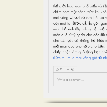
thế giới hoa luôn phổ biến và đ
chăm nom một cách thức khi khôn
mai vàng lại với vẻ đẹp kiêu sa
cây mai to, được cắt tỉa gọn gà
mai nhỏ xinh đầy tính nghệ thuật
món quà tết ý nghĩa cho các đối t
cho cần yếu và không thể thiếu m
một món quà phù hợp cho bạn. H
chấp nhận làm quà tặng bạn nhé
điểm thu mua mai vàng giá tốt nh
0
Write a comment...