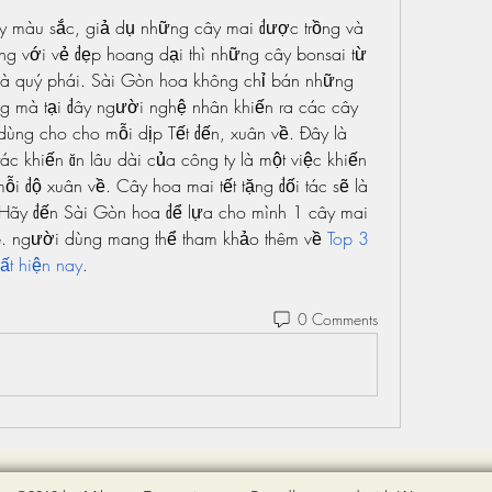
ầy màu sắc, giả dụ những cây mai được trồng và 
g với vẻ đẹp hoang dại thì những cây bonsai từ 
 và quý phái. Sài Gòn hoa không chỉ bán những 
ng mà tại đây người nghệ nhân khiến ra các cây 
 dùng cho cho mỗi dịp Tết đến, xuân về. Đây là 
ác khiến ăn lâu dài của công ty là một việc khiến 
ỗi độ xuân về. Cây hoa mai tết tặng đối tác sẽ là 
ãy đến Sài Gòn hoa để lựa cho mình 1 cây mai 
. người dùng mang thể tham khảo thêm về 
Top 3 
ất hiện nay
.
0 Comments