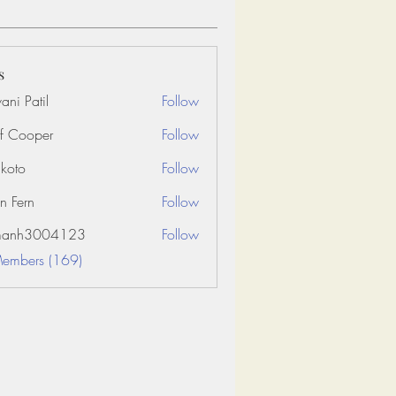
s
ani Patil
Follow
f Cooper
Follow
koto
Follow
n Fern
Follow
amanh3004123
Follow
3004123
Members (169)