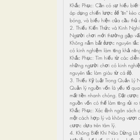
Khắc Phục: Cần có sự hiểu biết 
áp dụng chiến lược để "ăn" kèo 
bóng, và biểu hiện của cầu thủ c
2. Thiếu Kiến Thức và Kinh Ng
Người chơi mới thường gặp vấn đ
Không nắm bắt được nguyên tắc 
có kinh nghiệm làm tăng khả năng
Khắc Phục: Tìm hiểu từ các diễn 
những người chơi có kinh nghiệm
nguyên tắc làm giàu từ cá độ.
3. Thiếu Kỷ Luật Trong Quản Lý
Quản lý nguồn vốn là yếu tố quan
mất tiền nhanh chóng. Đặt cược 
nguồn vốn có thể làm tăng rủi ro 
Khắc Phục: Xác định ngân sách c
một cách hợp lý và không vượt qu
cược dựa trên tâm lý.
4. Không Biết Khi Nào Dừng Là