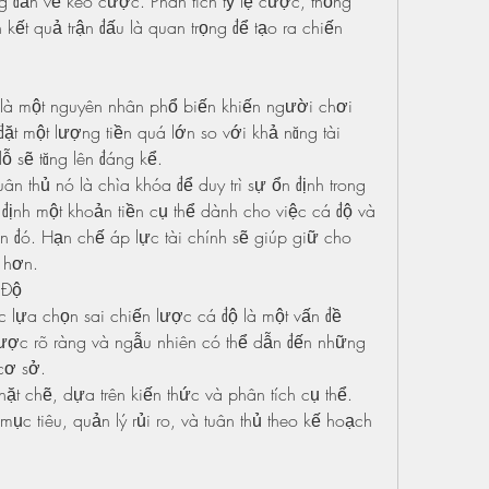
g đắn về kèo cược. Phân tích tỷ lệ cược, thống 
kết quả trận đấu là quan trọng để tạo ra chiến 
là một nguyên nhân phổ biến khiến người chơi 
ặt một lượng tiền quá lớn so với khả năng tài 
ỗ sẽ tăng lên đáng kể.
ân thủ nó là chìa khóa để duy trì sự ổn định trong 
ịnh một khoản tiền cụ thể dành cho việc cá độ và 
 đó. Hạn chế áp lực tài chính sẽ giúp giữ cho 
 hơn.
 Độ
lựa chọn sai chiến lược cá độ là một vấn đề 
lược rõ ràng và ngẫu nhiên có thể dẫn đến những 
 cơ sở.
t chẽ, dựa trên kiến thức và phân tích cụ thể. 
ục tiêu, quản lý rủi ro, và tuân thủ theo kế hoạch 