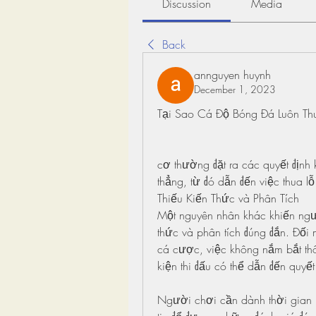
Discussion
Media
Back
annguyen huynh
December 1, 2023
Tại Sao Cá Độ Bóng Đá Luôn Thua
cơ thường đặt ra các quyết định
thẳng, từ đó dẫn đến việc thua lỗ 
Thiếu Kiến Thức và Phân Tích
Một nguyên nhân khác khiến ngườ
thức và phân tích đúng đắn. Đối 
cá cược, việc không nắm bắt thôn
kiện thi đấu có thể dẫn đến quyết
Người chơi cần dành thời gian ng