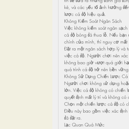
tin để đưa ra những đánh giá đún
kê, và các yếu tố ảnh hưởng đến 
lược cá độ hiệu quả.
Không Kiểm Soát Ngân Sách
Việc không kiểm soát ngân sạch 
cá độ bóng đá thua lỗ. Nếu bạn đ
chính của mình, thì nguy cơ mất l
Đặt ra một ngân sách hợp lý và tu
việc cá độ. Người chơi nên xác đ
không bao giờ vượt quá giới hạn
quá trình cá độ trở nên bền vững
Không Sử Dụng Chiến Lược Cá
Người chơi không sử dụng hoặc 
lớn. Việc cá độ không có chiến 
quyết định mất lý trí và không có
Chọn một chiến lược cá độ có chặ
Điều này bao gồm việc xác định m
đã đặt ra.
Lạc Quan Quá Mức