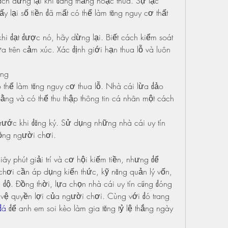
ách dừng lại khi đang thắng hoặc thua. Sự lạc 
ại số tiền đã mất có thể làm tăng nguy cơ thất 
hi đạt được nó, hãy dừng lại. Biết cách kiểm soát 
 trên cảm xúc. Xác định giới hạn thua lỗ và luôn 
ợng
 thể làm tăng nguy cơ thua lỗ. Nhà cái lừa đảo 
g và có thể thu thập thông tin cá nhân một cách 
rước khi đăng ký. Sử dụng những nhà cái uy tín 
ồng người chơi.
y phút giải trí và cơ hội kiếm tiền, nhưng để 
 chơi cần áp dụng kiến thức, kỹ năng quản lý vốn, 
á độ. Đồng thời, lựa chọn nhà cái uy tín cũng đóng 
 vệ quyền lợi của người chơi. Cùng với đó trang 
đá
 để anh em soi kèo làm gia tăng tỷ lệ thắng ngày 