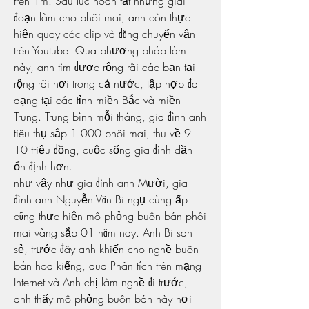
trên 1m. Sau lúc hoàn tất những giai 
đoạn làm cho phôi mai, anh còn thực 
hiện quay các clip và đăng chuyển vận 
trên Youtube. Qua phương pháp làm 
này, anh tìm được rộng rãi các bạn tại 
rộng rãi nơi trong cả nước, tập hợp đa 
dạng tại các tỉnh miền Bắc và miền 
Trung. Trung bình mỗi tháng, gia đình anh 
tiêu thụ sắp 1.000 phôi mai, thu về 9 - 
10 triệu đồng, cuộc sống gia đình dần 
ổn định hơn.
như vậy như gia đình anh Mười, gia 
đình anh Nguyễn Văn Bi ngụ cùng ấp 
cũng thực hiện mô phỏng buôn bán phôi 
mai vàng sắp 01 năm nay. Anh Bi san 
sẻ, trước đây anh khiến cho nghề buôn 
bán hoa kiểng, qua Phân tích trên mạng 
Internet và Anh chị làm nghề đi trước, 
anh thấy mô phỏng buôn bán này hơi 