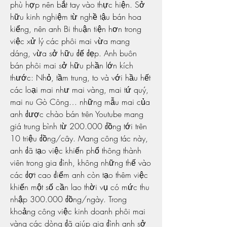
phù hợp nên bắt tay vào thực hiện. Sở 
hữu kinh nghiệm từ nghề tậu bán hoa 
kiểng, nên anh Bi thuận tiện hơn trong 
việc xử lý các phôi mai vừa mang 
dáng, vừa sở hữu đế đẹp. Anh buôn 
bán phôi mai sở hữu phần lớn kích 
thước: Nhỏ, tầm trung, to và với hầu hết 
các loại mai như mai vàng, mai tứ quý, 
mai nu Gò Công… những mẫu mai của 
anh được chào bán trên Youtube mang 
giá trung bình từ 200.000 đồng tới trên 
10 triệu đồng/cây. Mang công tác này, 
anh đã tạo việc khiến phổ thông thành 
viên trong gia đình, không những thế vào 
các đợt cao điểm anh còn tạo thêm việc 
khiến một số cần lao thời vụ có mức thu 
nhập 300.000 đồng/ngày. Trong 
khoảng công việc kinh doanh phôi mai 
vàng các dòng đã giúp gia đình anh sở 