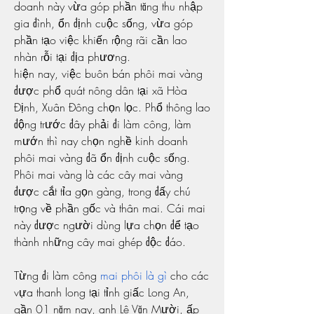
doanh này vừa góp phần tăng thu nhập 
gia đình, ổn định cuộc sống, vừa góp 
phần tạo việc khiến rộng rãi cần lao 
nhàn rỗi tại địa phương.
hiện nay, việc buôn bán phôi mai vàng 
được phổ quát nông dân tại xã Hòa 
Định, Xuân Đông chọn lọc. Phổ thông lao 
động trước đây phải đi làm công, làm 
mướn thì nay chọn nghề kinh doanh 
phôi mai vàng đã ổn định cuộc sống. 
Phôi mai vàng là các cây mai vàng 
được cắt tỉa gọn gàng, trong đấy chú 
trọng về phần gốc và thân mai. Cái mai 
này được người dùng lựa chọn để tạo 
thành những cây mai ghép độc đáo.
Từng đi làm công 
mai phôi là gì
 cho các 
vựa thanh long tại tỉnh giấc Long An, 
gần 01 năm nay, anh Lê Văn Mười, ấp 