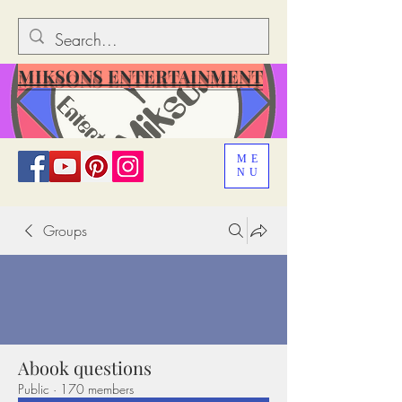
MIKSONS ENTERTAINMENT
ME
NU
Groups
Abook questions
Public
·
170 members