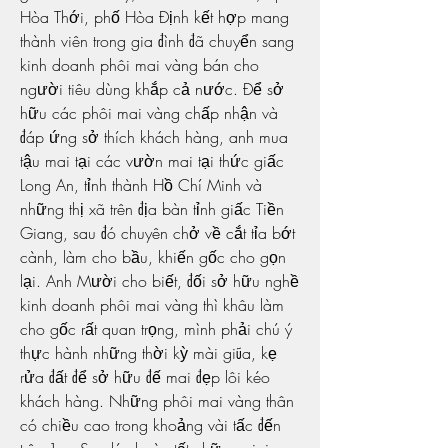
Hòa Thới, phố Hòa Định kết hợp mang 
thành viên trong gia đình đã chuyển sang 
kinh doanh phôi mai vàng bán cho 
người tiêu dùng khắp cả nước. Để sở 
hữu các phôi mai vàng chấp nhận và 
đáp ứng sở thích khách hàng, anh mua 
tậu mai tại các vườn mai tại thức giấc 
Long An, tỉnh thành Hồ Chí Minh và 
những thị xã trên địa bàn tỉnh giấc Tiền 
Giang, sau đó chuyên chở về cắt tỉa bớt 
cành, làm cho bầu, khiến gốc cho gọn 
lại. Anh Mười cho biết, đối sở hữu nghề 
kinh doanh phôi mai vàng thì khâu làm 
cho gốc rất quan trọng, mình phải chú ý 
thực hành những thời kỳ mài giũa, kẹ 
rửa đất để sở hữu đế mai đẹp lôi kéo 
khách hàng. Những phôi mai vàng thân 
có chiều cao trong khoảng vài tấc đến 