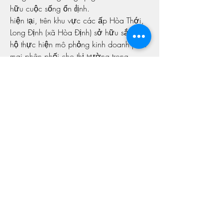
hữu cuộc sống ổn định.
hiện tại, trên khu vực các ấp Hòa Thới, 
Long Định (xã Hòa Định) sở hữu sắp 15 
hộ thực hiện mô phỏng kinh doanh phôi 
mai phân phối cho thị trường trong 
nước. Công tác này đang giúp nhiều lao 
động nhàn rỗi mang việc khiến cho và 
thu nhập ổn định.Xem thêm: 
chợ phôi 
mai vàng
0
0
撰寫留言......
About
Welcome to the group! You can connect
with other members, ge
...