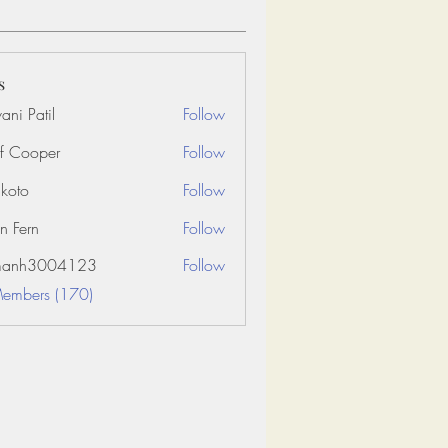
s
ani Patil
Follow
f Cooper
Follow
koto
Follow
n Fern
Follow
amanh3004123
Follow
3004123
Members (170)