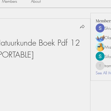
Members
About
Member
Shiv
Ola
atuurkunde Boek Pdf 12 
Mia
PORTABLE]
Sifo
tr
tramanh
See All 