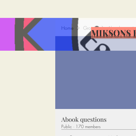
Home
Groups
Abook questi
MIKSONS 
Abook questions
Public
·
170 members