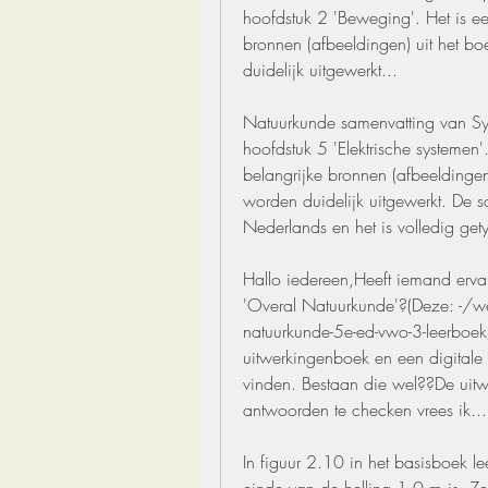
hoofdstuk 2 'Beweging'. Het is een
bronnen (afbeeldingen) uit het bo
duidelijk uitgewerkt...
Natuurkunde samenvatting van Sy
hoofdstuk 5 'Elektrische systemen'.
belangrijke bronnen (afbeeldingen
worden duidelijk uitgewerkt. De sa
Nederlands en het is volledig gety
Hallo iedereen,Heeft iemand erva
'Overal Natuurkunde'?(Deze: -/w
natuurkunde-5e-ed-vwo-3-leerbo
uitwerkingenboek en een digitale k
vinden. Bestaan die wel??De uitw
antwoorden te checken vrees ik...
In figuur 2.10 in het basisboek le